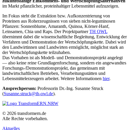
zukunftsfähige Einkommens‑ und Wertschöpfungsalternativen
im Markt pflanzlicher, proteinhaltiger Lebensmittel aufzuzeigen.
Im Fokus steht die Extraktion bzw. Aufkonzentrierung von
Proteinen aus Roherzeugnissen von sieben nicht‑leguminosen
Pflanzen: Sonnenblume, Amaranth, Quinoa, Körner‑Hanf,
Leinsamen, Chia und Raps. Der Projektpartner
TH OWL
übernimmt dabei die wissenschaftliche Begleitung, Entwicklung der
Verfahren und Demonstration der Wertschöpfungskette. Dabei wird
den Landwirtinnen und Landwirten ermöglicht, möglichst stark an
der Wertschöpfungskette teilzuhaben.
Das Vorhaben ist als Modell‑ und Demonstrationsprojekt angelegt
— also keine reine Grundlagenforschung, sondern ein angewandtes
Forschungs‑/Demonstrationsprojekt, das gemeinsam mit
landwirtschaftlichen Betrieben, Verarbeitungsstätten und
Lebensmittelerzeugern arbeitet. Weitere Informationen
hier
.
Ansprechperson:
Professorin Dr.-Ing. Susanne Struck
(
Susanne.struck@th-owl.de
).
© 2026 transformern.de
Alle Rechte vorbehalten.
Aktuelles