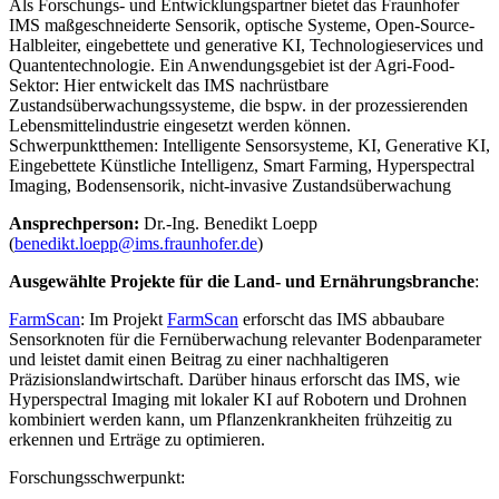
Als Forschungs- und Entwicklungspartner bietet das Fraunhofer
IMS maßgeschneiderte Sensorik, optische Systeme, Open-Source-
Halbleiter, eingebettete und generative KI, Technologieservices und
Quantentechnologie. Ein Anwendungsgebiet ist der Agri-Food-
Sektor: Hier entwickelt das IMS nachrüstbare
Zustandsüberwachungssysteme, die bspw. in der prozessierenden
Lebensmittelindustrie eingesetzt werden können.
Schwerpunktthemen: Intelligente Sensorsysteme, KI, Generative KI,
Eingebettete Künstliche Intelligenz, Smart Farming, Hyperspectral
Imaging, Bodensensorik, nicht-invasive Zustandsüberwachung
Ansprechperson:
Dr.-Ing. Benedikt Loepp
(
benedikt.loepp@ims.fraunhofer.de
)
Ausgewählte Projekte für die Land- und Ernährungsbranche
:
FarmScan
: Im Projekt
FarmScan
erforscht das IMS abbaubare
Sensorknoten für die Fernüberwachung relevanter Bodenparameter
und leistet damit einen Beitrag zu einer nachhaltigeren
Präzisionslandwirtschaft. Darüber hinaus erforscht das IMS, wie
Hyperspectral Imaging mit lokaler KI auf Robotern und Drohnen
kombiniert werden kann, um Pflanzenkrankheiten frühzeitig zu
erkennen und Erträge zu optimieren.
Forschungsschwerpunkt: